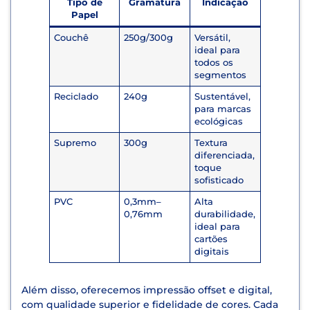
Tipo de
Gramatura
Indicação
Papel
Couchê
250g/300g
Versátil,
ideal para
todos os
segmentos
Reciclado
240g
Sustentável,
para marcas
ecológicas
Supremo
300g
Textura
diferenciada,
toque
sofisticado
PVC
0,3mm–
Alta
0,76mm
durabilidade,
ideal para
cartões
digitais
Além disso, oferecemos impressão offset e digital,
com qualidade superior e fidelidade de cores. Cada